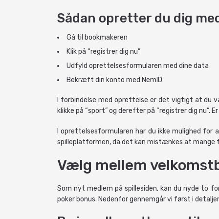
Sådan opretter du dig me
Gå til bookmakeren
Klik på “registrer dig nu”
Udfyld oprettelsesformularen med dine data
Bekræft din konto med NemID
I forbindelse med oprettelse er det vigtigt at du 
klikke på “sport” og derefter på “registrer dig nu”. Er
I oprettelsesformularen har du ikke mulighed for a
spilleplatformen, da det kan mistænkes at mange fol
Vælg mellem velkomstbo
Som nyt medlem på spillesiden, kan du nyde to forsk
poker bonus. Nedenfor gennemgår vi først i detaljer