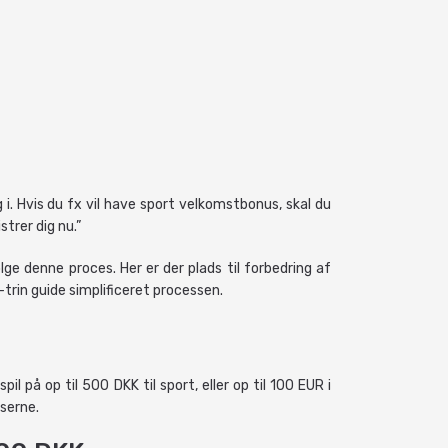
i. Hvis du fx vil have sport velkomstbonus, skal du
strer dig nu.”
ge denne proces. Her er der plads til forbedring af
trin guide simplificeret processen.
 på op til 500 DKK til sport, eller op til 100 EUR i
lserne.