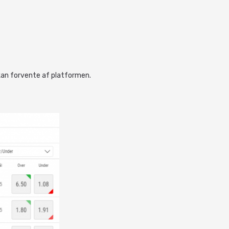
 kan forvente af platformen.