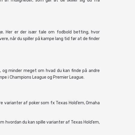
f muligheder, som gør at de skiller sig ud fra
. Her er der især tale om fodbold betting, hvor
e, når du spiller på kampe lang tid før at de finder
t, og minder meget om hvad du kan finde på andre
kampe i Champions League og Premier League.
ære varianter af poker som fx Texas Hold’em, Omaha
om hvordan du kan spille varianter af Texas Hold’em,