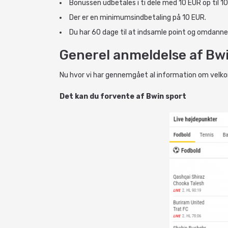
Bonussen udbetales i ti dele med 10 EUR op til 1
Der er en minimumsindbetaling på 10 EUR.
Du har 60 dage til at indsamle point og omdanne
Generel anmeldelse af Bw
Nu hvor vi har gennemgået al information om velkoms
Det kan du forvente af Bwin sport