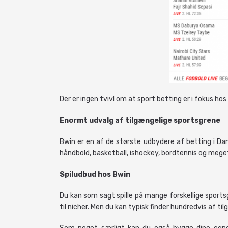
Der er ingen tvivl om at sport betting er i fokus ho
Enormt udvalg af tilgængelige sportsgrene
Bwin er en af de største udbydere af betting i Dan
håndbold, basketball, ishockey, bordtennis og mege
Spiludbud hos Bwin
Du kan som sagt spille på mange forskellige sports
til nicher. Men du kan typisk finder hundredvis af t