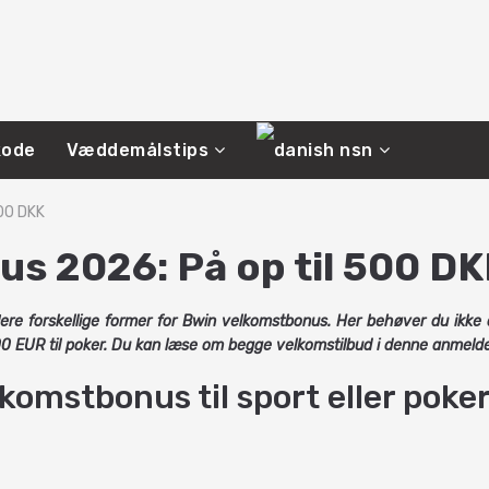
kode
Væddemålstips
00 DKK
s 2026: På op til 500 DK
lere forskellige former for Bwin velkomstbonus. Her behøver du ikke
til 100 EUR til poker. Du kan læse om begge velkomstilbud i denne anmeld
komstbonus til sport eller poke