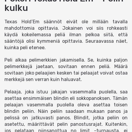
kulku
Texas Hold’Em säännöt eivät ole millään tavalla
mahdottomia opittavia. Jokainen voi siis rohkeasti
käydä kokeilemassa peliä ilman pelkoa siitä, että
sääntöjä olisi kymmeniä opittavia. Seuraavassa näet,
kuinka peli etenee.
Peli alkaa pelimerkkien jakamisella. Se, kuinka paljon
pelimerkkejä jaetaan, sovitaan ennen peliä. Määrä
sovitaan joko pelaajien kesken tai pelaajat voivat ostaa
merkkejä sen verran kuin haluavat.
Pelaaja, joka istuu jakajan vasemmalla puolella, saa
asettaa ensimmäisen blindin eli sokkopanoksen. Tämän
pelaajan vasemmalla puolella oleva asettaa toisen
blindin peliin. Näin peliin saadaan mukaan panos ja
pelissä on jatkuvasti panos. Blindit, jotka peliin on
asetettu, määrittävät pelin panostusrajat. Kuitenkin,
jos pelataan niinsanottua no limit -turnausta, ei