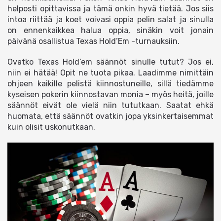
helposti opittavissa ja tämä onkin hyvä tietää. Jos siis
intoa riittää ja koet voivasi oppia pelin salat ja sinulla
on ennenkaikkea halua oppia, sinäkin voit jonain
päivänä osallistua Texas Hold’Em -turnauksiin.
Ovatko Texas Hold’em säännöt sinulle tutut? Jos ei,
niin ei hätää! Opit ne tuota pikaa. Laadimme nimittäin
ohjeen kaikille pelistä kiinnostuneille, sillä tiedämme
kyseisen pokerin kiinnostavan monia – myös heitä, joille
säännöt eivät ole vielä niin tututkaan. Saatat ehkä
huomata, että säännöt ovatkin jopa yksinkertaisemmat
kuin olisit uskonutkaan.