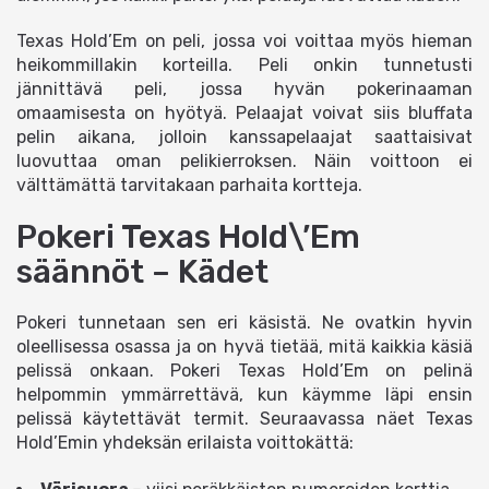
Texas Hold’Em on peli, jossa voi voittaa myös hieman
heikommillakin korteilla. Peli onkin tunnetusti
jännittävä peli, jossa hyvän pokerinaaman
omaamisesta on hyötyä. Pelaajat voivat siis bluffata
pelin aikana, jolloin kanssapelaajat saattaisivat
luovuttaa oman pelikierroksen. Näin voittoon ei
välttämättä tarvitakaan parhaita kortteja.
Pokeri Texas Hold\’Em
säännöt – Kädet
Pokeri tunnetaan sen eri käsistä. Ne ovatkin hyvin
oleellisessa osassa ja on hyvä tietää, mitä kaikkia käsiä
pelissä onkaan. Pokeri Texas Hold’Em on pelinä
helpommin ymmärrettävä, kun käymme läpi ensin
pelissä käytettävät termit. Seuraavassa näet Texas
Hold’Emin yhdeksän erilaista voittokättä: