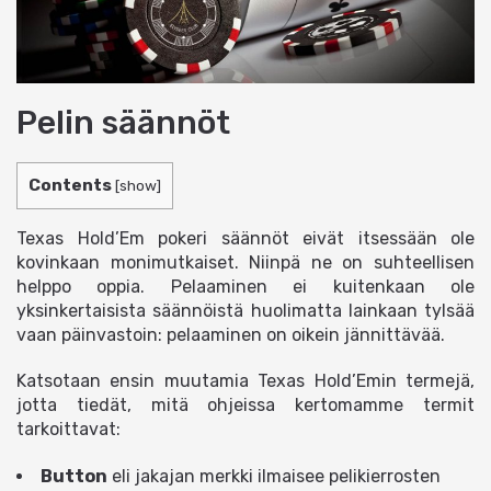
Pelin säännöt
Contents
[
show
]
Texas Hold’Em pokeri säännöt eivät itsessään ole
kovinkaan monimutkaiset. Niinpä ne on suhteellisen
helppo oppia. Pelaaminen ei kuitenkaan ole
yksinkertaisista säännöistä huolimatta lainkaan tylsää
vaan päinvastoin: pelaaminen on oikein jännittävää.
Katsotaan ensin muutamia Texas Hold’Emin termejä,
jotta tiedät, mitä ohjeissa kertomamme termit
tarkoittavat:
Button
eli jakajan merkki ilmaisee pelikierrosten