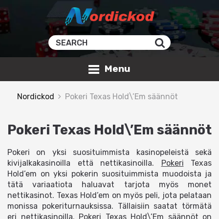
Menu
Nordickod
Pokeri Texas Hold\’Em säännöt
Pokeri Texas Hold\’Em säännöt
Pokeri on yksi suosituimmista kasinopeleistä sekä
kivijalkakasinoilla että nettikasinoilla.
Pokeri
Texas
Hold’em on yksi pokerin suosituimmista muodoista ja
tätä variaatiota haluavat tarjota myös monet
nettikasinot. Texas Hold’em on myös peli, jota pelataan
monissa pokeriturnauksissa. Tällaisiin saatat törmätä
eri nettikasinoilla. Pokeri Texas Hold\’Em säännöt on