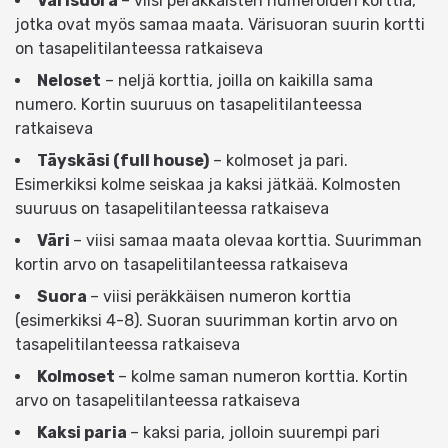
Värisuora
– viisi peräkkäisten numeroiden korttia,
jotka ovat myös samaa maata. Värisuoran suurin kortti
on tasapelitilanteessa ratkaiseva
Neloset
– neljä korttia, joilla on kaikilla sama
numero. Kortin suuruus on tasapelitilanteessa
ratkaiseva
Täyskäsi (full house)
– kolmoset ja pari.
Esimerkiksi kolme seiskaa ja kaksi jätkää. Kolmosten
suuruus on tasapelitilanteessa ratkaiseva
Väri
– viisi samaa maata olevaa korttia. Suurimman
kortin arvo on tasapelitilanteessa ratkaiseva
Suora
– viisi peräkkäisen numeron korttia
(esimerkiksi 4-8). Suoran suurimman kortin arvo on
tasapelitilanteessa ratkaiseva
Kolmoset
– kolme saman numeron korttia. Kortin
arvo on tasapelitilanteessa ratkaiseva
Kaksi paria
– kaksi paria, jolloin suurempi pari