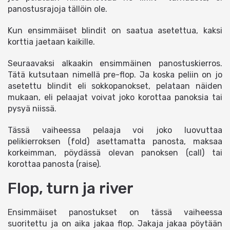
panostusrajoja tällöin ole.
Kun ensimmäiset blindit on saatua asetettua, kaksi
korttia jaetaan kaikille.
Seuraavaksi alkaakin ensimmäinen panostuskierros.
Tätä kutsutaan nimellä pre-flop. Ja koska peliin on jo
asetettu blindit eli sokkopanokset, pelataan näiden
mukaan, eli pelaajat voivat joko korottaa panoksia tai
pysyä niissä.
Tässä vaiheessa pelaaja voi joko luovuttaa
pelikierroksen (fold) asettamatta panosta, maksaa
korkeimman, pöydässä olevan panoksen (call) tai
korottaa panosta (raise).
Flop, turn ja river
Ensimmäiset panostukset on tässä vaiheessa
suoritettu ja on aika jakaa flop. Jakaja jakaa pöytään