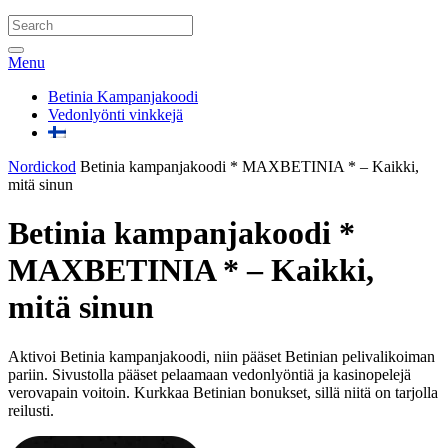
Menu
Betinia Kampanjakoodi
Vedonlyönti vinkkejä
Nordickod
Betinia kampanjakoodi * MAXBETINIA * – Kaikki,
mitä sinun
Betinia kampanjakoodi *
MAXBETINIA * – Kaikki,
mitä sinun
Aktivoi Betinia kampanjakoodi, niin pääset Betinian pelivalikoiman
pariin. Sivustolla pääset pelaamaan vedonlyöntiä ja kasinopelejä
verovapain voitoin. Kurkkaa Betinian bonukset, sillä niitä on tarjolla
reilusti.