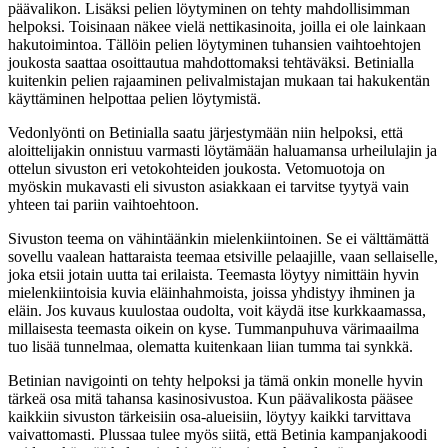
päävalikon. Lisäksi pelien löytyminen on tehty mahdollisimman
helpoksi. Toisinaan näkee vielä nettikasinoita, joilla ei ole lainkaan
hakutoimintoa. Tällöin pelien löytyminen tuhansien vaihtoehtojen
joukosta saattaa osoittautua mahdottomaksi tehtäväksi. Betinialla
kuitenkin pelien rajaaminen pelivalmistajan mukaan tai hakukentän
käyttäminen helpottaa pelien löytymistä.
Vedonlyönti on Betinialla saatu järjestymään niin helpoksi, että
aloittelijakin onnistuu varmasti löytämään haluamansa urheilulajin ja
ottelun sivuston eri vetokohteiden joukosta. Vetomuotoja on
myöskin mukavasti eli sivuston asiakkaan ei tarvitse tyytyä vain
yhteen tai pariin vaihtoehtoon.
Sivuston teema on vähintäänkin mielenkiintoinen. Se ei välttämättä
sovellu vaalean hattaraista teemaa etsiville pelaajille, vaan sellaiselle,
joka etsii jotain uutta tai erilaista. Teemasta löytyy nimittäin hyvin
mielenkiintoisia kuvia eläinhahmoista, joissa yhdistyy ihminen ja
eläin. Jos kuvaus kuulostaa oudolta, voit käydä itse kurkkaamassa,
millaisesta teemasta oikein on kyse. Tummanpuhuva värimaailma
tuo lisää tunnelmaa, olematta kuitenkaan liian tumma tai synkkä.
Betinian navigointi on tehty helpoksi ja tämä onkin monelle hyvin
tärkeä osa mitä tahansa kasinosivustoa. Kun päävalikosta pääsee
kaikkiin sivuston tärkeisiin osa-alueisiin, löytyy kaikki tarvittava
vaivattomasti. Plussaa tulee myös siitä, että Betinia kampanjakoodi