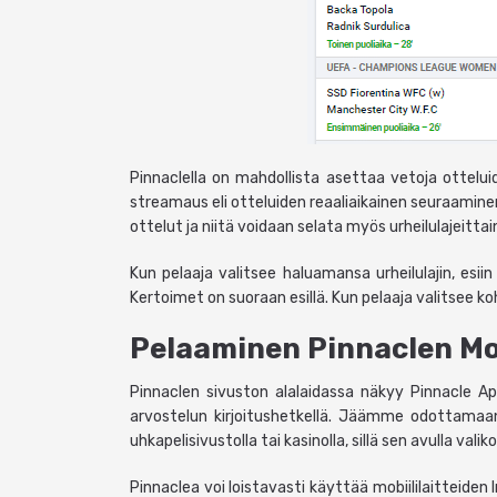
Pinnaclella on mahdollista asettaa vetoja ottelui
streamaus eli otteluiden reaaliaikainen seuraaminen
ottelut ja niitä voidaan selata myös urheilulajeittai
Kun pelaaja valitsee haluamansa urheilulajin, esi
Kertoimet on suoraan esillä. Kun pelaaja valitsee k
Pelaaminen Pinnaclen Mob
Pinnaclen sivuston alalaidassa näkyy Pinnacle App 
arvostelun kirjoitushetkellä. Jäämme odottamaan, 
uhkapelisivustolla tai kasinolla, sillä sen avulla va
Pinnaclea voi loistavasti käyttää mobiililaitteiden 