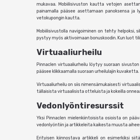
mukavaa. Mobiilisivuston kautta vetojen asetta
painamalla pääsee asettamaan panoksensa ja lyö
vetokupongin kautta.
Mobiilisivustolla navigoiminen on tehty helpoksi, si
pystyy myös aktivoimaan bonuskoodin. Kun luot tilin 
Virtuaaliurheilu
Pinnaclen virtuaaliurheilu löytyy suoraan sivuston 
pääsee klikkaamalla suoraan urheilulajin kuvaketta.
Virtuaaliurheilu on siis nimensämukaisesti virtuaali
tällaisista virtuaalisista otteluista ja kokeilla onnea
Vedonlyöntiresurssit
Yksi Pinnaclen mielenkiintoisista osioista on pääv
vedonlyöntiin ja artikkeleita kaikesta muusta aihee
Erityisen kiinnostava artikkeli on esimerkiksi s