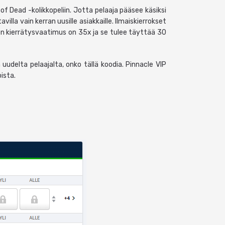
of Dead -kolikkopeliin. Jotta pelaaja pääsee käsiksi
illa vain kerran uusille asiakkaille. Ilmaiskierrokset
en kierrätysvaatimus on 35x ja se tulee täyttää 30
delta pelaajalta, onko tällä koodia. Pinnacle VIP
ista.