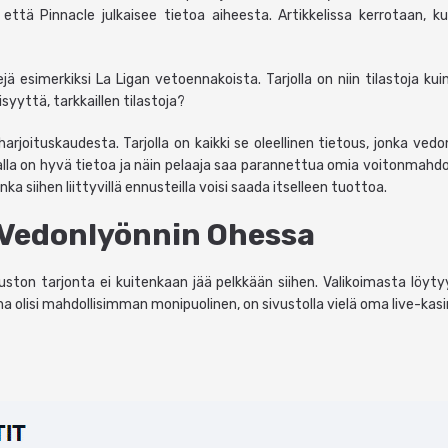
 että Pinnacle julkaisee tietoa aiheesta. Artikkelissa kerrotaan, k
 esimerkiksi La Ligan vetoennakoista. Tarjolla on niin tilastoja k
yyttä, tarkkaillen tilastoja?
rjoituskaudesta. Tarjolla on kaikki se oleellinen tietous, jonka vedo
la on hyvä tietoa ja näin pelaaja saa parannettua omia voitonmahdolli
nka siihen liittyvillä ennusteilla voisi saada itselleen tuottoa.
 Vedonlyönnin Ohessa
uston tarjonta ei kuitenkaan jää pelkkään siihen. Valikoimasta löyty
ma olisi mahdollisimman monipuolinen, on sivustolla vielä oma live-ka