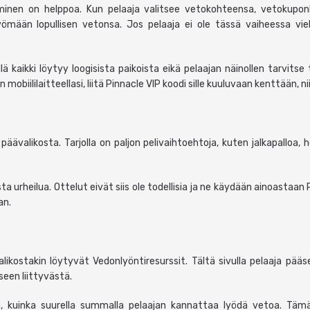
minen on helppoa. Kun pelaaja valitsee vetokohteensa, vetokupo
mään lopullisen vetonsa. Jos pelaaja ei ole tässä vaiheessa viel
llä kaikki löytyy loogisista paikoista eikä pelaajan näinollen tarvitse
mobiililaitteellasi, liitä Pinnacle VIP koodi sille kuuluvaan kenttään, 
päävalikosta. Tarjolla on paljon pelivaihtoehtoja, kuten jalkapalloa, h
sta urheilua. Ottelut eivät siis ole todellisia ja ne käydään ainoastaan
an.
alikostakin löytyvät Vedonlyöntiresurssit. Tältä sivulla pelaaja pääs
seen liittyvästä.
iitä, kuinka suurella summalla pelaajan kannattaa lyödä vetoa. Tämä