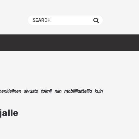
ielinen sivusto toimii niin mobiililaitteilla kuin
alle