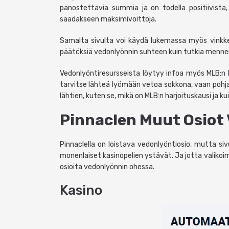
panostettavia summia ja on todella positiivista,
saadakseen maksimivoittoja.
Samalta sivulta voi käydä lukemassa myös vinkkejä
päätöksiä vedonlyönnin suhteen kuin tutkia menneis
Vedonlyöntiresursseista löytyy infoa myös MLB:n ha
tarvitse lähteä lyömään vetoa sokkona, vaan pohjal
lähtien, kuten se, mikä on MLB:n harjoituskausi ja kui
Pinnaclen Muut Osiot
Pinnaclella on loistava vedonlyöntiosio, mutta siv
monenlaiset kasinopelien ystävät. Ja jotta valikoi
osioita vedonlyönnin ohessa.
Kasino