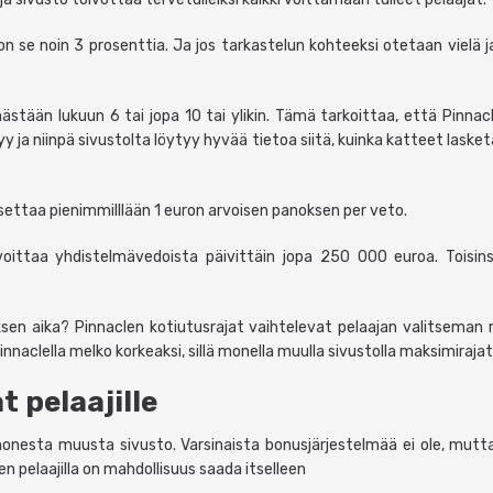
 se noin 3 prosenttia. Ja jos tarkastelun kohteeksi otetaan vielä ja
ästään lukuun 6 tai jopa 10 tai ylikin. Tämä tarkoittaa, että Pinnac
y ja niinpä sivustolta löytyy hyvää tietoa siitä, kuinka katteet lasket
asettaa pienimmilllään 1 euron arvoisen panoksen per veto.
voittaa yhdistelmävedoista päivittäin jopa 250 000 euroa. Toisin
uksen aika? Pinnaclen kotiutusrajat vaihtelevat pelaajan valitsem
naclella melko korkeaksi, sillä monella muulla sivustolla maksimiraja
 pelaajille
sta muusta sivusto. Varsinaista bonusjärjestelmää ei ole, mutta sen 
n pelaajilla on mahdollisuus saada itselleen