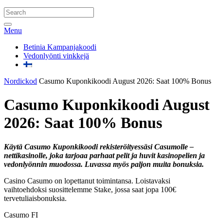
Menu
Betinia Kampanjakoodi
Vedonlyönti vinkkejä
Nordickod
Casumo Kuponkikoodi August 2026: Saat 100% Bonus
Casumo Kuponkikoodi August
2026: Saat 100% Bonus
Käytä Casumo Kuponkikoodi rekisteröityessäsi Casumolle –
nettikasinolle, joka tarjoaa parhaat pelit ja huvit kasinopelien ja
vedonlyönnin muodossa. Luvassa myös paljon muita bonuksia.
Casino Casumo on lopettanut toimintansa. Loistavaksi
vaihtoehdoksi suosittelemme Stake, jossa saat jopa 100€
tervetuliaisbonuksia.
Casumo FI