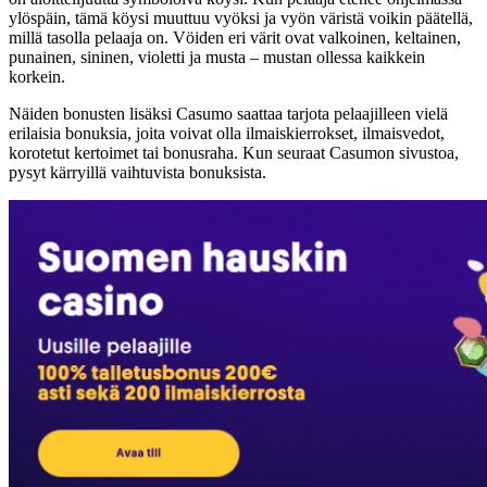
ylöspäin, tämä köysi muuttuu vyöksi ja vyön väristä voikin päätellä,
millä tasolla pelaaja on. Vöiden eri värit ovat valkoinen, keltainen,
punainen, sininen, violetti ja musta – mustan ollessa kaikkein
korkein.
Näiden bonusten lisäksi Casumo saattaa tarjota pelaajilleen vielä
erilaisia bonuksia, joita voivat olla ilmaiskierrokset, ilmaisvedot,
korotetut kertoimet tai bonusraha. Kun seuraat Casumon sivustoa,
pysyt kärryillä vaihtuvista bonuksista.