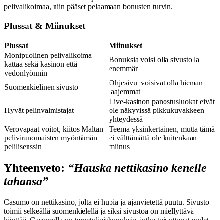
pelivalikoimaa, niin pääset pelaamaan bonusten turvin.
Plussat & Miinukset
Plussat
Miinukset
Monipuolinen pelivalikoima
Bonuksia voisi olla sivustolla
kattaa sekä kasinon että
enemmän
vedonlyönnin
Ohjesivut voisivat olla hieman
Suomenkielinen sivusto
laajemmat
Live-kasinon panostusluokat eivät
Hyvät pelinvalmistajat
ole näkyvissä pikkukuvakkeen
yhteydessä
Verovapaat voitot, kiitos Maltan
Teema yksinkertainen, mutta tämä
peliviranomaisten myöntämän
ei välttämättä ole kuitenkaan
pelilisenssin
miinus
Yhteenveto:
“Hauska nettikasino kenelle
tahansa”
Casumo on nettikasino, jolta ei hupia ja ajanvietettä puutu. Sivusto
toimii selkeällä suomenkielellä ja siksi sivustoa on miellyttävä
käyttää. Casumolla on tervetuliaisbonuksia, jotka toivottavat uudet