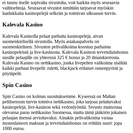
ei tunnu itselle sopivalta sivustolta, voit harkita myös seuraavia
vaihtoehtoja. Seuraavat sivustot nimittäin tarjoavat myöskin
laadukkaita kasinopelejä selkeän ja toimivan ulkoasun turvin.
Kalevala Kasino
Kalevala Kasinolla pelaat parhaita kasinopelejä, aivan
suomenkielisellä sivustolla. Myös asiakaspalvelu on
suomenkielinen. Sivuston pelivalikoima koostuu parhaista
kasinopeleistä ja live-kasinosta. Kalevala Kasinon tervetuliaisbonus
uusille pelaajille on yhteensä 325 € bonus ja 20 ilmaiskierrosta.
Kalevala Kasino on nettikasino, jonka livepelien valikoima sisältää
kaikki parhaat livepelit: ruletti, blackjack erilaiset onnenpyörät ja
pöytäpelit.
Spin Casino
Spin Casino on kolmas suosituksemme. Kyseessä on Maltan
pelilisenssin turvin toimiva nettikasino, joka tarjoaa pelattavaksi
kasinopelejä, live-kasinon sekä vedonlyöntiä. Sivusto mainostaa
olevansa paras nettikasino Suomessa, mutta tämä jääköön jokaisen
pelaajan itsensä arvioitavaksi. Ainakin pelivalikoima vastaa
monenlaiseen makuun ja tervetuliaisbonus on erittäin suuri: jopa
1000 euroa.