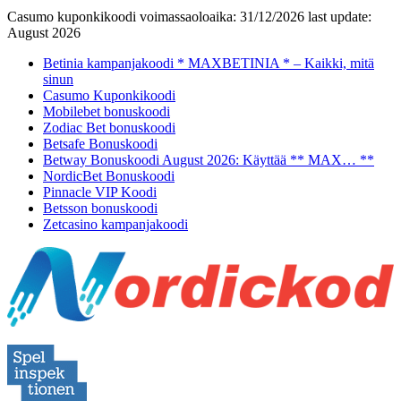
Casumo kuponkikoodi voimassaoloaika: 31/12/2026 last update:
August 2026
Betinia kampanjakoodi * MAXBETINIA * – Kaikki, mitä
sinun
Casumo Kuponkikoodi
Mobilebet bonuskoodi
Zodiac Bet bonuskoodi
Betsafe Bonuskoodi
Betway Bonuskoodi August 2026: Käyttää ** MAX… **
NordicBet Bonuskoodi
Pinnacle VIP Koodi
Betsson bonuskoodi
Zetcasino kampanjakoodi