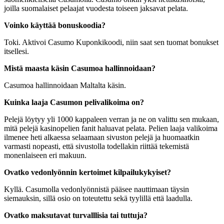
joilla suomalaiset pelaajat vuodesta toiseen jaksavat pelata.
Voinko käyttää bonuskoodia?
Toki. Aktivoi Casumo Kuponkikoodi, niin saat sen tuomat bonukset
itsellesi.
Mistä maasta käsin Casumoa hallinnoidaan?
Casumoa hallinnoidaan Maltalta käsin.
Kuinka laaja Casumon pelivalikoima on?
Pelejä löytyy yli 1000 kappaleen verran ja ne on valittu sen mukaan,
mitä pelejä kasinopelien fanit haluavat pelata. Pelien laaja valikoima
ilmenee heti alkaessa selaamaan sivuston pelejä ja huomaatkin
varmasti nopeasti, että sivustolla todellakin riittää tekemistä
monenlaiseen eri makuun.
Ovatko vedonlyönnin kertoimet kilpailukykyiset?
Kyllä. Casumolla vedonlyönnistä pääsee nauttimaan täysin
siemauksin, sillä osio on toteutettu sekä tyylillä että laadulla.
Ovatko maksutavat turvalllisia tai tuttuja?