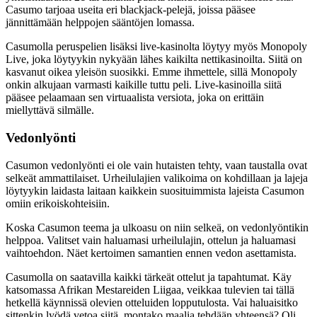
Casumo tarjoaa useita eri blackjack-pelejä, joissa pääsee
jännittämään helppojen sääntöjen lomassa.
Casumolla peruspelien lisäksi live-kasinolta löytyy myös Monopoly
Live, joka löytyykin nykyään lähes kaikilta nettikasinoilta. Siitä on
kasvanut oikea yleisön suosikki. Emme ihmettele, sillä Monopoly
onkin alkujaan varmasti kaikille tuttu peli. Live-kasinoilla siitä
pääsee pelaamaan sen virtuaalista versiota, joka on erittäin
miellyttävä silmälle.
Vedonlyönti
Casumon vedonlyönti ei ole vain hutaisten tehty, vaan taustalla ovat
selkeät ammattilaiset. Urheilulajien valikoima on kohdillaan ja lajeja
löytyykin laidasta laitaan kaikkein suosituimmista lajeista Casumon
omiin erikoiskohteisiin.
Koska Casumon teema ja ulkoasu on niin selkeä, on vedonlyöntikin
helppoa. Valitset vain haluamasi urheilulajin, ottelun ja haluamasi
vaihtoehdon. Näet kertoimen samantien ennen vedon asettamista.
Casumolla on saatavilla kaikki tärkeät ottelut ja tapahtumat. Käy
katsomassa Afrikan Mestareiden Liigaa, veikkaa tulevien tai tällä
hetkellä käynnissä olevien otteluiden lopputulosta. Vai haluaisitko
sittenkin lyödä vetoa siitä, montako maalia tehdään yhteensä? Oli