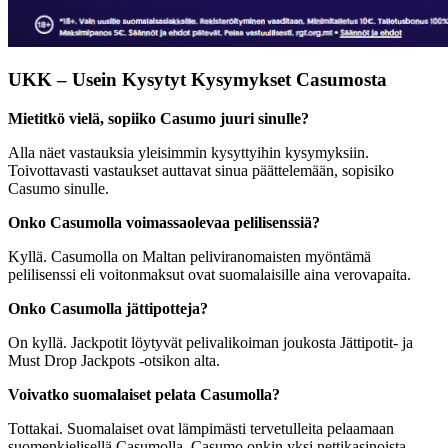
UKK – Usein Kysytyt Kysymykset Casumosta
Mietitkö vielä, sopiiko Casumo juuri sinulle?
Alla näet vastauksia yleisimmin kysyttyihin kysymyksiin.
Toivottavasti vastaukset auttavat sinua päättelemään, sopisiko
Casumo sinulle.
Onko Casumolla voimassaolevaa pelilisenssiä?
Kyllä. Casumolla on Maltan peliviranomaisten myöntämä
pelilisenssi eli voitonmaksut ovat suomalaisille aina verovapaita.
Onko Casumolla jättipotteja?
On kyllä. Jackpotit löytyvät pelivalikoiman joukosta Jättipotit- ja
Must Drop Jackpots -otsikon alta.
Voivatko suomalaiset pelata Casumolla?
Tottakai. Suomalaiset ovat lämpimästi tervetulleita pelaamaan
suomenkielisellä Casumolla. Casumo onkin yksi nettikasinoista,