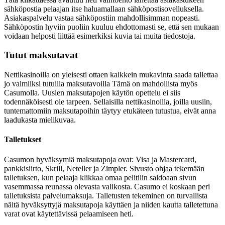
sähköpostia pelaajan itse haluamallaan sähköpostisovelluksella.
Asiakaspalvelu vastaa sähköpostiin mahdollisimman nopeasti.
Sähköpostin hyviin puoliin kuuluu ehdottomasti se, että sen mukaan
voidaan helposti liittää esimerkiksi kuvia tai muita tiedostoja.
Tutut maksutavat
Nettikasinoilla on yleisesti ottaen kaikkein mukavinta saada tallettaa
jo valmiiksi tutuilla maksutavoilla Tämä on mahdollista myös
Casumolla. Uusien maksutapojen käytön opettelu ei siis
todennäköisesti ole tarpeen. Sellaisilla nettikasinoilla, joilla uusiin,
tuntemattomiin maksutapoihin täytyy etukäteen tutustua, eivät anna
laadukasta mielikuvaa.
Talletukset
Casumon hyväksymiä maksutapoja ovat: Visa ja Mastercard,
pankkisiirto, Skrill, Neteller ja Zimpler. Sivusto ohjaa tekemään
talletuksen, kun pelaaja klikkaa omaa pelitilin saldoaan sivun
vasemmassa reunassa olevasta valikosta. Casumo ei koskaan peri
talletuksista palvelumaksuja. Talletusten tekeminen on turvallista
näitä hyväksyttyjä maksutapoja käyttäen ja niiden kautta talletettuna
varat ovat käytettävissä pelaamiseen heti.