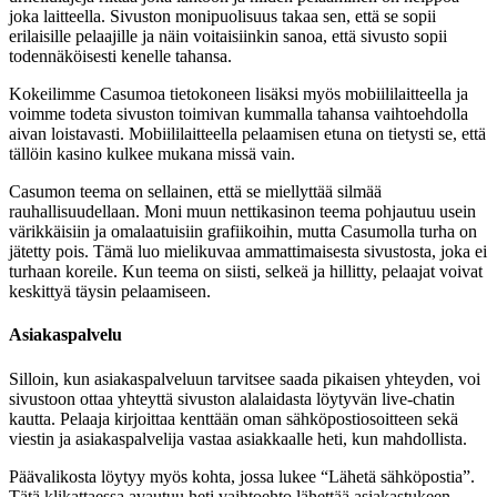
joka laitteella. Sivuston monipuolisuus takaa sen, että se sopii
erilaisille pelaajille ja näin voitaisiinkin sanoa, että sivusto sopii
todennäköisesti kenelle tahansa.
Kokeilimme Casumoa tietokoneen lisäksi myös mobiililaitteella ja
voimme todeta sivuston toimivan kummalla tahansa vaihtoehdolla
aivan loistavasti. Mobiililaitteella pelaamisen etuna on tietysti se, että
tällöin kasino kulkee mukana missä vain.
Casumon teema on sellainen, että se miellyttää silmää
rauhallisuudellaan. Moni muun nettikasinon teema pohjautuu usein
värikkäisiin ja omalaatuisiin grafiikoihin, mutta Casumolla turha on
jätetty pois. Tämä luo mielikuvaa ammattimaisesta sivustosta, joka ei
turhaan koreile. Kun teema on siisti, selkeä ja hillitty, pelaajat voivat
keskittyä täysin pelaamiseen.
Asiakaspalvelu
Silloin, kun asiakaspalveluun tarvitsee saada pikaisen yhteyden, voi
sivustoon ottaa yhteyttä sivuston alalaidasta löytyvän live-chatin
kautta. Pelaaja kirjoittaa kenttään oman sähköpostiosoitteen sekä
viestin ja asiakaspalvelija vastaa asiakkaalle heti, kun mahdollista.
Päävalikosta löytyy myös kohta, jossa lukee “Lähetä sähköpostia”.
Tätä klikattaessa avautuu heti vaihtoehto lähettää asiakastukeen