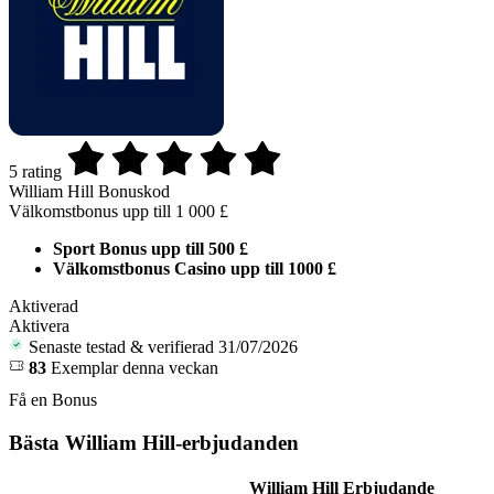
5 rating
William Hill Bonuskod
Välkomstbonus upp till 1 000 £
Sport Bonus upp till 500 £
Välkomstbonus Casino upp till 1000 £
Aktiverad
Aktivera
Senaste testad & verifierad 31/07/2026
83
Exemplar denna veckan
Få en Bonus
Bästa William Hill-erbjudanden
William Hill Erbjudande