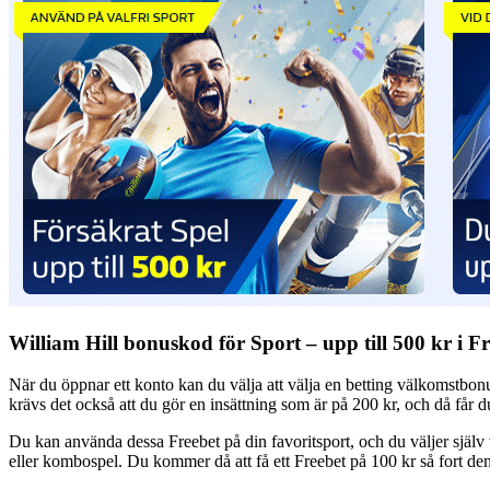
William Hill bonuskod för Sport – upp till 500 kr i Fr
När du öppnar ett konto kan du välja att välja en betting välkomstbon
krävs det också att du gör en insättning som är på 200 kr, och då får d
Du kan använda dessa Freebet på din favoritsport, och du väljer själv
eller kombospel. Du kommer då att få ett Freebet på 100 kr så fort de