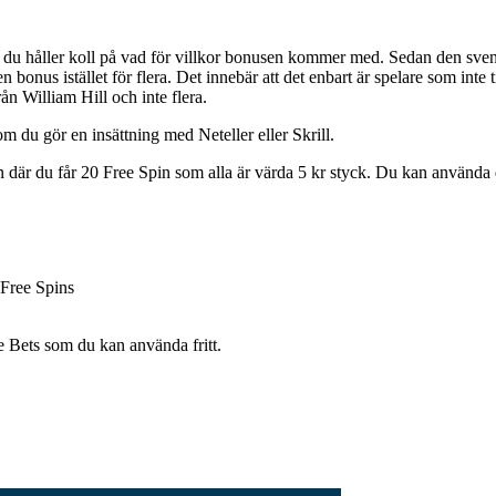
tt du håller koll på vad för villkor bonusen kommer med. Sedan den sven
en bonus istället för flera. Det innebär att det enbart är spelare som i
n William Hill och inte flera.
m du gör en insättning med Neteller eller Skrill.
 där du får 20 Free Spin som alla är värda 5 kr styck. Du kan använda d
 Free Spins
ee Bets som du kan använda fritt.