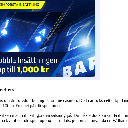
eebets
us om du föredrar betting på online casinon. Detta är också ett erbjuda
u 100 kr Freebet på ditt spelkonto.
 vilken match du vill göra en satsning på. Du måste dock använda din in
nna kvalificerade spelkupong har rättats. genom att använda en William 