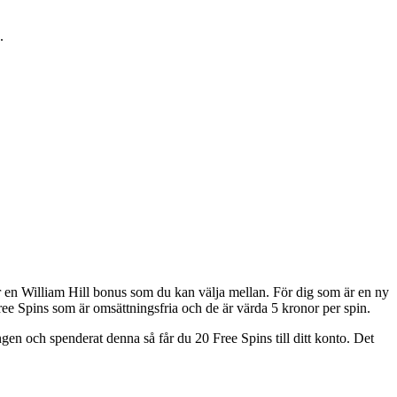
.
a är en William Hill bonus som du kan välja mellan. För dig som är en ny
ree Spins som är omsättningsfria och de är värda 5 kronor per spin.
gen och spenderat denna så får du 20 Free Spins till ditt konto. Det