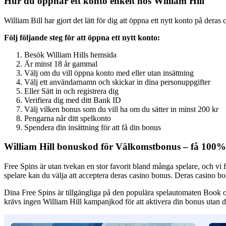
Hur du öppnar ett konto enkelt hos William Hill
William Bill har gjort det lätt för dig att öppna ett nytt konto på dera
Följ följande steg för att öppna ett nytt konto:
Besök William Hills hemsida
Är minst 18 år gammal
Välj om du vill öppna konto med eller utan insättning
Välj ett användarnamn och skickar in dina personuppgifter
Eller Sätt in och registrera dig
Verifiera dig med ditt Bank ID
Välj vilken bonus som du vill ha om du sätter in minst 200 kr
Pengarna når ditt spelkonto
Spendera din insättning för att få din bonus
William Hill bonuskod för Välkomstbonus – få 100% u
Free Spins är utan tvekan en stor favorit bland många spelare, och vi f
spelare kan du välja att acceptera deras casino bonus. Deras casino b
Dina Free Spins är tillgängliga på den populära spelautomaten Book of
krävs ingen William Hill kampanjkod för att aktivera din bonus utan de