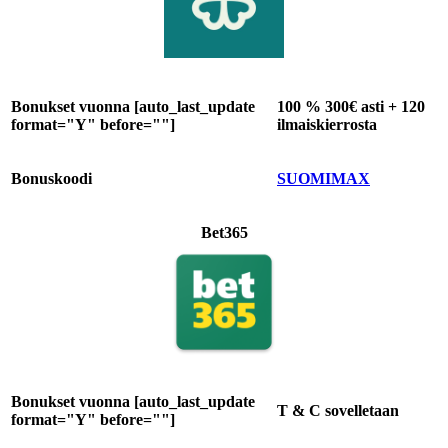
Bonukset vuonna [auto_last_update
100 % 300€ asti + 120
format="Y" before=""]
ilmaiskierrosta
Bonuskoodi
SUOMIMAX
Bet365
Bonukset vuonna [auto_last_update
T & C sovelletaan
format="Y" before=""]