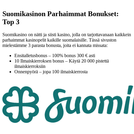
Suomikasinon Parhaimmat Bonukset:
Top 3
Suomikasino on nätti ja siisti kasino, jolla on tarjottavanaan kaikkein
parhaimmat kasinopelit kaikille suomalaisille. Tässä sivuston
mielestämme 3 parasta bonusta, joita ei kannata missata:
Ensitalletusbonus – 100% bonus 300 € asti
10 Ilmaiskierroksen bonus – Käytä 20 000 pistettä
ilmaiskierroksiin
Onnenpyörä – jopa 100 ilmaiskierrosta