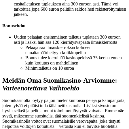
ensitalletuksen tuplauksen aina 300 euroon asti. Tämä voi
tarkoittaa jopa 600 euron pelitilin saldoa heti rekisteröitymisen
jälkeen.
Bonusehdot
Uuden pelaajan ensimmäinen talletus tuplataan 300 euroon
asti ja lisäksi hän saa 120 kierrätysvapaata ilmaiskierrosta
Pelaaja saa ilmaiskierroksia kolmeen
ennaltamääritettyyn kolikkopeliin
Bonus tulee kierrättää kasinopeleissä 35 kertaa ennen
kuin kotiutus on mahdollinen
Minimitalletus on 10 euroa
Meidän Oma Suomikasino-Arviomme:
Varteenotettava Vaihtoehto
Suomikasinolta löytyy paljon mielenkiintoisia pelejä ja kampanjoita,
joten tylsää ei pitäisi tulla tällä nettikasinolla. Lisäksi sivusto on
hyvin selkeä ja pelit ja muut toiminnot löytyvät vaivatta. Emme näe
syytä, miksemme suosittelisi tätä suomenkielistä kasinoa.
Suomikasinolla voitot ovat suomalaisille verovapaita, joka tietysti
helpottaa voittojen kotiutusta – veroista kun ei tarvitse huolehtia.