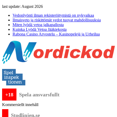
last update: August 2026
Vedonlyönti ilman rekisteröitymistä on nykyaikaa
Ilmaisveto ja riskittömät vedot tuovat mahdollisuuksia
Miten lyödä vetoa jalkapallosta
Kuinka Lyödä Vetoa Jääkiekosta
Rabona Casino Arvostelu – Kasinopelejä ja Urheilua
+18
Spela ansvarsfullt
Kommersiellt innehåll
Stodlinjen.se