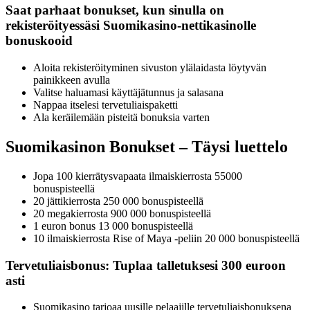
Saat parhaat bonukset, kun sinulla on
rekisteröityessäsi Suomikasino-nettikasinolle
bonuskooi
d
Aloita rekisteröityminen sivuston ylälaidasta löytyvän
painikkeen avulla
Valitse haluamasi käyttäjätunnus ja salasana
Nappaa itselesi tervetuliaispaketti
Ala keräilemään pisteitä bonuksia varten
Suomikasinon Bonukset – Täysi luettelo
Jopa 100 kierrätysvapaata ilmaiskierrosta 55000
bonuspisteellä
20 jättikierrosta 250 000 bonuspisteellä
20 megakierrosta 900 000 bonuspisteellä
1 euron bonus 13 000 bonuspisteellä
10 ilmaiskierrosta Rise of Maya -peliin 20 000 bonuspisteellä
Tervetuliaisbonus: Tuplaa talletuksesi 300 euroon
asti
Suomikasino tarjoaa uusille pelaajille tervetuliaisbonuksena