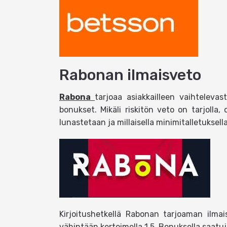
Rabonan ilmaisveto
Rabona
tarjoaa asiakkailleen vaihteleva
bonukset. Mikäli riskitön veto on tarjolla
lunastetaan ja millaisella minimitalletuksell
Kirjoitushetkellä Rabonan tarjoaman ilma
vähintään kertoimella 1,5. Bonuksella saatu