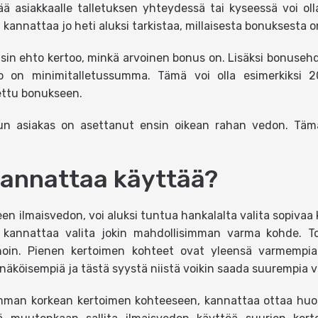
ää asiakkaalle talletuksen yhteydessä tai kyseessä voi olla
i kannattaa jo heti aluksi tarkistaa, millaisesta bonuksesta o
leisin ehto kertoo, minkä arvoinen bonus on. Lisäksi bonusehd
o on minimitalletussumma. Tämä voi olla esimerkiksi 
ettu bonukseen.
kun asiakas on asettanut ensin oikean rahan vedon. Tämä
 kannattaa käyttää?
en ilmaisvedon, voi aluksi tuntua hankalalta valita sopivaa
si kannattaa valita jokin mahdollisimman varma kohde. 
inoin. Pienen kertoimen kohteet ovat yleensä varmempi
äköisempiä ja tästä syystä niistä voikin saada suurempia vo
imman korkean kertoimen kohteeseen, kannattaa ottaa huom