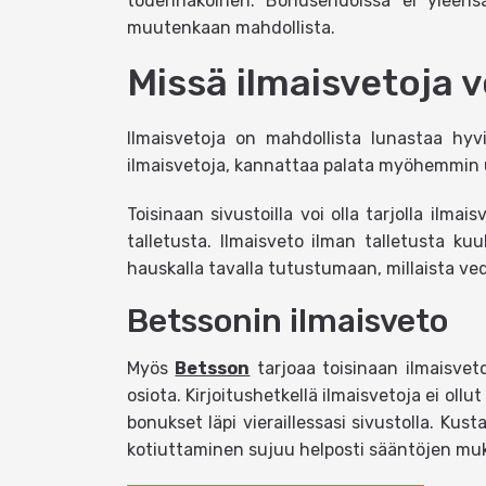
todennäköinen. Bonusehdoissa ei yleensä
muutenkaan mahdollista.
Missä ilmaisvetoja v
Ilmaisvetoja on mahdollista lunastaa hyvin
ilmaisvetoja, kannattaa palata myöhemmin uu
Toisinaan sivustoilla voi olla tarjolla ilma
talletusta. Ilmaisveto ilman talletusta k
hauskalla tavalla tutustumaan, millaista ve
Betssonin ilmaisveto
Myös
Betsson
tarjoaa toisinaan ilmaisveto
osiota. Kirjoitushetkellä ilmaisvetoja ei oll
bonukset läpi vieraillessasi sivustolla. Ku
kotiuttaminen sujuu helposti sääntöjen muk