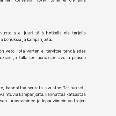
imien kohteisiin, joten tämä ei ole aina
stolla ei juuri tällä hetkellä ole tarjolla
ia bonuksia ja kampanjoita.
itön veto, jota varten ei tarvitse tehdä edes
uksiin ja tällaisen bonuksen avulla pääsee
eto, kannattaa seurata sivuston Tarjoukset-
ia, vaihtuvia kampanjoita, kannattaa katsastaa
uksen lunastaminen ja loppuviimein voittojen