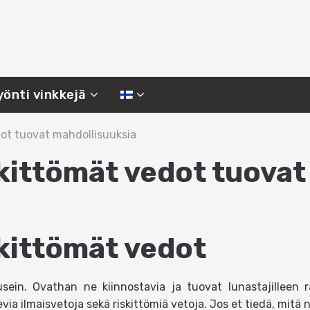
önti vinkkejä
dot tuovat mahdollisuuksia
skittömät vedot tuovat
a
skittömät vedot
ein. Ovathan ne kiinnostavia ja tuovat lunastajilleen r
evia ilmaisvetoja sekä riskittömiä vetoja. Jos et tiedä, mitä