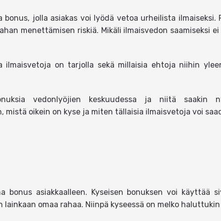
onus, jolla asiakas voi lyödä vetoa urheilista ilmaiseksi. R
an menettämisen riskiä. Mikäli ilmaisvedon saamiseksi ei 
lla ilmaisvetoja on tarjolla sekä millaisia ehtoja niihin y
onuksia vedonlyöjien keskuudessa ja niitä saakin 
mistä oikein on kyse ja miten tällaisia ilmaisvetoja voi saa
ma bonus asiakkaalleen. Kyseisen bonuksen voi käyttää si
en lainkaan omaa rahaa. Niinpä kyseessä on melko haluttukin