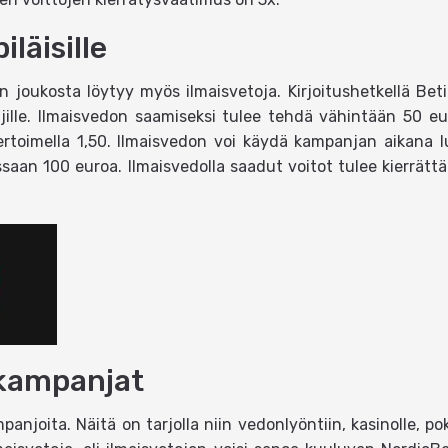
iläisille
en joukosta löytyy myös ilmaisvetoja. Kirjoitushetkellä Bet
laajille. Ilmaisvedon saamiseksi tulee tehdä vähintään 50 eu
ertoimella 1,50. Ilmaisvedon voi käydä kampanjan aikana 
issaan 100 euroa. Ilmaisvedolla saadut voitot tulee kierrät
 kampanjat
panjoita. Näitä on tarjolla niin vedonlyöntiin, kasinolle, po