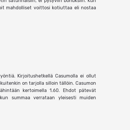
etin satunnaisiin, ei pysyviin bonuksiin. Kun
t mahdolliset voittosi kotiuttaa eli nostaa
ntiä. Kirjoitushetkellä Casumolla ei ollut
kuitenkin on tarjolla silloin tällöin. Casumon
ähintään kertoimella 1.60. Ehdot pätevät
a, kun summaa verrataan yleisesti muiden