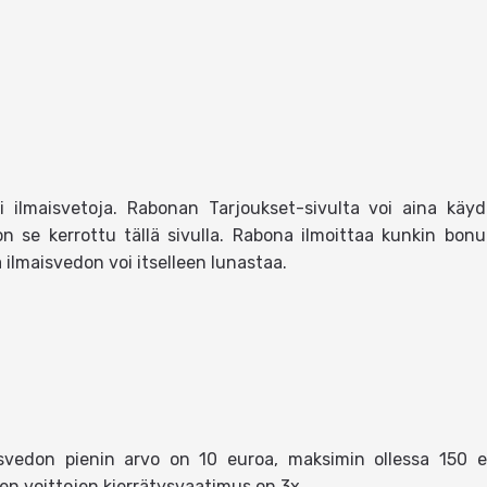
sti ilmaisvetoja. Rabonan Tarjoukset-sivulta voi aina k
, on se kerrottu tällä sivulla. Rabona ilmoittaa kunkin bon
a ilmaisvedon voi itselleen lunastaa.
isvedon pienin arvo on 10 euroa, maksimin ollessa 150 
jen voittojen kierrätysvaatimus on 3x.