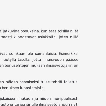
 jatkuvina bonuksina, kun taas toisilla niitä
masti kiinnostavat asiakkaita, joten niillä
vät suinkaan ole samanlaisia. Esimerkiksi
n tietyllä tasolla, jotta ilmaisvedon pääsee
sten bonusehtojen mukaan ilmaisvetojakin on
en näiden saamiseksi tulee tehdä talletus.
nsa bonuksen lunastamista.
y jokaiseen makuun ja niiden monipuolisesti
usto ei tarjoa sinulle ilmaisvetoja juuri nyt,