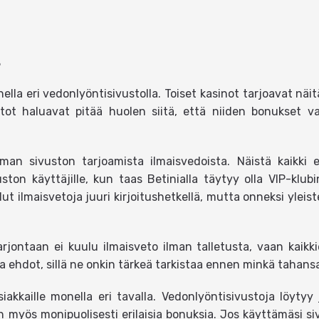
t
lla eri vedonlyöntisivustolla. Toiset kasinot tarjoavat näitä
tot haluavat pitää huolen siitä, että niiden bonukset var
an sivuston tarjoamista ilmaisvedoista. Näistä kaikki ei
uston käyttäjille, kun taas Betinialla täytyy olla VIP-klubi
t ilmaisvetoja juuri kirjoitushetkellä, mutta onneksi ylei
ntaan ei kuulu ilmaisveto ilman talletusta, vaan kaikki
nsa ehdot, sillä ne onkin tärkeä tarkistaa ennen minkä taha
iakkaille monella eri tavalla. Vedonlyöntisivustoja löyty
aan myös monipuolisesti erilaisia bonuksia. Jos käyttämäsi siv