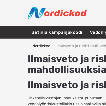
Betinia Kampanjakoodi
Vedonly
Nordickod
Ilmaisveto ja riskittömät ve
Ilmaisveto ja ri
mahdollisuuksi
Ilmaisveto ja ri
Uhkapelisivustojen bonuksista puhutaan us
vedonlyöntisivustoillakin usein saatavilla ol