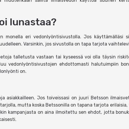
 muutenkaan sallita ilmaisvedon käyttöä suurien kerto
oi lunastaa?
 monella eri vedonlyöntisivustolla. Jos käyttämälläsi sivu
delleen. Varsinkin, jos sivustolla on tapa tarjota vaihtelev
isvetoja talletusta vastaan tai kyseessä voi olla täysin risk
uuluu vedonlyöntisivustojen ehdottomasti halutuimpiin bon
donlyönti on.
ja asiakkailleen. Jos toiveissasi on juuri Betsson ilmaisv
ut tarjolla, mutta koska Betssonilla on tapana tarjota erilais
stakin kampanjasta on aina ilmoitettu sen ehdot, jotta bon
aisesti.