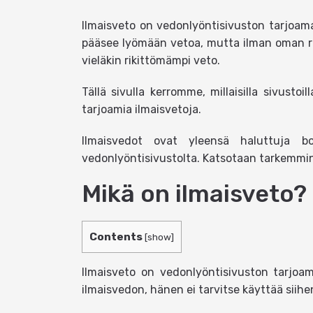
Ilmaisveto on vedonlyöntisivuston tarjoama b
pääsee lyömään vetoa, mutta ilman oman rah
vieläkin rikittömämpi veto.
Tällä sivulla kerromme, millaisilla sivustoi
tarjoamia ilmaisvetoja.
Ilmaisvedot ovat yleensä haluttuja b
vedonlyöntisivustolta. Katsotaan tarkemmin, 
Mikä on ilmaisveto?
Contents
[
show
]
Ilmaisveto on vedonlyöntisivuston tarjoa
ilmaisvedon, hänen ei tarvitse käyttää siih