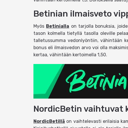
Betinian ilmaisveto vipp
Myös
Betinialla
on tarjolla bonuksia, joid
tason kolmella tietyllä tasolla oleville pe
talletussumma vedonlyöntiin, vähintään k
bonus eli ilmaisvedon arvo voi olla maksim
kertaa, vähintään kertoimella 1,50.
NordicBetin vaihtuvat
NordicBetillä
on vaihtelevasti erilaisia kam