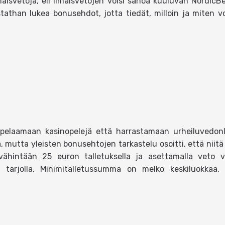
 ilmaisvetoja, eli ilmaisvetojen voisi sanoa kuuluvan NordicB
tathan lukea bonusehdot, jotta tiedät, milloin ja miten voi
pelaamaan kasinopelejä että harrastamaan urheiluvedonlyö
, mutta yleisten bonusehtojen tarkastelu osoitti, että niitä 
hintään 25 euron talletuksella ja asettamalla veto v
a on tarjolla. Minimitalletussumma on melko keskiluokka