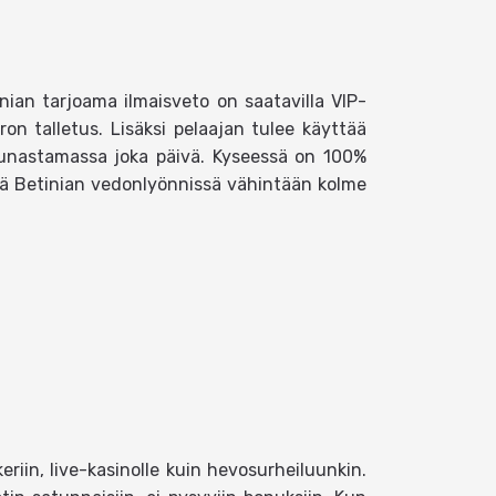
inian tarjoama ilmaisveto on saatavilla VIP-
ron talletus. Lisäksi pelaajan tulee käyttää
lunastamassa joka päivä. Kyseessä on 100%
tää Betinian vedonlyönnissä vähintään kolme
keriin, live-kasinolle kuin hevosurheiluunkin.