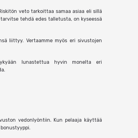
iskitön veto tarkoittaa samaa asiaa eli sillä
tarvitse tehdä edes talletusta, on kyseessä
leensä liittyy. Vertaamme myös eri sivustojen
nykyään lunastettua hyvin monelta eri
da.
vuston vedonlyöntiin. Kun pelaaja käyttää
 bonustyyppi.