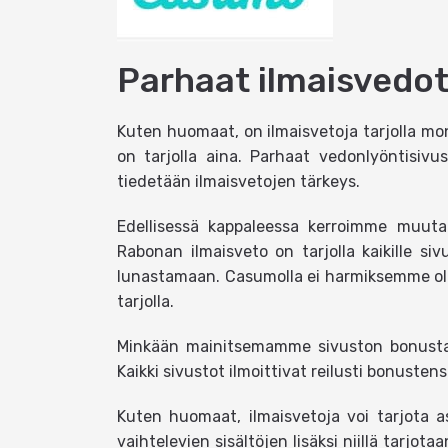
Parhaat ilmaisvedo
Kuten huomaat, on ilmaisvetoja tarjolla mone
on tarjolla aina. Parhaat vedonlyöntisivus
tiedetään ilmaisvetojen tärkeys.
Edellisessä kappaleessa kerroimme muutam
Rabonan ilmaisveto on tarjolla kaikille siv
lunastamaan. Casumolla ei harmiksemme ollu
tarjolla.
Minkään mainitsemamme sivuston bonustarjo
Kaikki sivustot ilmoittivat reilusti bonuste
Kuten huomaat, ilmaisvetoja voi tarjota as
vaihtelevien sisältöjen lisäksi niillä tarjot