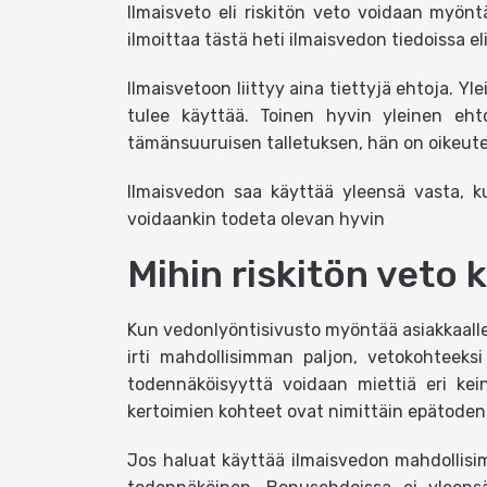
Ilmaisveto eli riskitön veto voidaan myönt
ilmoittaa tästä heti ilmaisvedon tiedoissa el
Ilmaisvetoon liittyy aina tiettyjä ehtoja. Y
tulee käyttää. Toinen hyvin yleinen eht
tämänsuuruisen talletuksen, hän on oikeut
Ilmaisvedon saa käyttää yleensä vasta, 
voidaankin todeta olevan hyvin
Mihin riskitön veto
Kun vedonlyöntisivusto myöntää asiakkaalle
irti mahdollisimman paljon, vetokohteek
todennäköisyyttä voidaan miettiä eri ke
kertoimien kohteet ovat nimittäin epätodenn
Jos haluat käyttää ilmaisvedon mahdollis