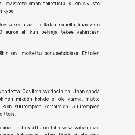
 ilmaisveto ilman talletusta. Kukin sivusto
n kyse.
oissa kerrotaan, millä kertoimella ilmaisveto
20 euroa eli kun pelaaja tekee vähintään
kin on ilmoitettu bonusehdoissa. Ehtojen
 kohdetta. Jos ilmaisvedosta halutaan saada
Tokihan mikään kohde ei ole varma, mutta
a kuin suurempien kertoimien. Suurempien
ittoja.
ioon, että voitto on tällaisissa vähemmän