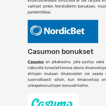
Kirjoitushetkellä sivustolla ei ole tarjolla
valitset jonkin NordicBetin bonuksen, muis
pankkitilillesi.
Casumon bonukset
Casumo
on pikakasino, jolla pystyy sekä 
näkyvillä lunastettavissa olevia ilmaisvetoja
ehtojen mukaan ilmaisvedon voi saada vä
luonnollisesti silloin, kun ilmaisvetoj
uhkapelisivustojen bonusehtoihin.