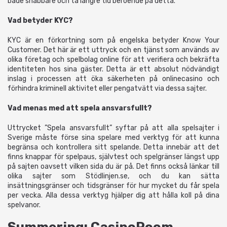
både snabbare och ta längre tid beroende på detta.
Vad betyder KYC?
KYC är en förkortning som på engelska betyder Know Your
Customer. Det här är ett uttryck och en tjänst som används av
olika företag och spelbolag online för att verifiera och bekräfta
identiteten hos sina gäster. Detta är ett absolut nödvändigt
inslag i processen att öka säkerheten på onlinecasino och
förhindra kriminell aktivitet eller pengatvätt via dessa sajter.
Vad menas med att spela ansvarsfullt?
Uttrycket ”Spela ansvarsfullt” syftar på att alla spelsajter i
Sverige måste förse sina spelare med verktyg för att kunna
begränsa och kontrollera sitt spelande. Detta innebär att det
finns knappar för spelpaus, självtest och spelgränser längst upp
på sajten oavsett vilken sida du är på. Det finns också länkar till
olika sajter som Stödlinjen.se, och du kan sätta
insättningsgränser och tidsgränser för hur mycket du får spela
per vecka. Alla dessa verktyg hjälper dig att hålla koll på dina
spelvanor.
Summering: CasinoRoom