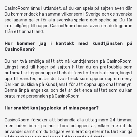
CasinoRoom finns i utlandet, så du kan spela på sajten även där.
Du kommer dock ha samma villkor som i Sverige och de svenska
spellagarna gäller för alla svenska spelare och spelbolag. Du får
inte tillgång till någon CasinoRoom bonus även om du loggar in
från ett annat land.
Hur kommer jag i kontakt med kundtjänsten på
CasinoRoom?
Du har två smidiga sätt att nå kundtjänsten på CasinoRoom.
Längst ned till höger på sajten hittar du en pratbubbla som
automatiskt öppnar upp ett chattfönster. I motsatt sida, längst
upp till vänster, hittar du två streck som öppnar upp en meny.
Där kan du klicka på Kundtjänst för att öppna upp chattmenyn.
Denna är på engelska, och det är det enda sättet som du kan
prata med personalen på CasinoRoom.
Hur snabbt kan jag plocka ut mina pengar?
CasinoRoom försöker att behandla alla uttag inom 24 timmar,
men tiden beror på hur stora beloppen är, vilken metod du
använder samt om du tidigare verifierat dig eller inte. Det kan gå