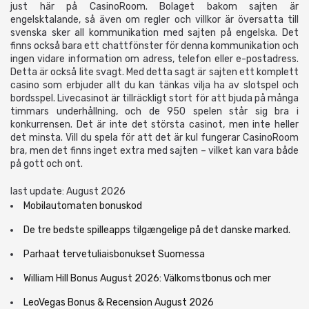
just här på CasinoRoom. Bolaget bakom sajten är
engelsktalande, så även om regler och villkor är översatta till
svenska sker all kommunikation med sajten på engelska. Det
finns också bara ett chattfönster för denna kommunikation och
ingen vidare information om adress, telefon eller e-postadress.
Detta är också lite svagt. Med detta sagt är sajten ett komplett
casino som erbjuder allt du kan tänkas vilja ha av slotspel och
bordsspel. Livecasinot är tillräckligt stort för att bjuda på många
timmars underhållning, och de 950 spelen står sig bra i
konkurrensen. Det är inte det största casinot, men inte heller
det minsta. Vill du spela för att det är kul fungerar CasinoRoom
bra, men det finns inget extra med sajten – vilket kan vara både
på gott och ont.
last update: August 2026
Mobilautomaten bonuskod
De tre bedste spilleapps tilgængelige på det danske marked.
Parhaat tervetuliaisbonukset Suomessa
William Hill Bonus August 2026: Välkomstbonus och mer
LeoVegas Bonus & Recension August 2026