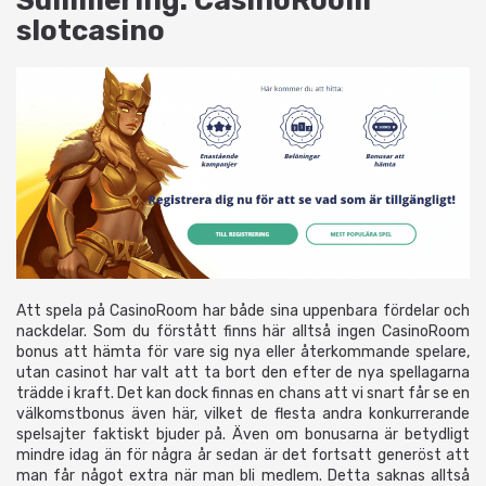
slotcasino
Att spela på CasinoRoom har både sina uppenbara fördelar och
nackdelar. Som du förstått finns här alltså ingen CasinoRoom
bonus att hämta för vare sig nya eller återkommande spelare,
utan casinot har valt att ta bort den efter de nya spellagarna
trädde i kraft. Det kan dock finnas en chans att vi snart får se en
välkomstbonus även här, vilket de flesta andra konkurrerande
spelsajter faktiskt bjuder på. Även om bonusarna är betydligt
mindre idag än för några år sedan är det fortsatt generöst att
man får något extra när man bli medlem. Detta saknas alltså