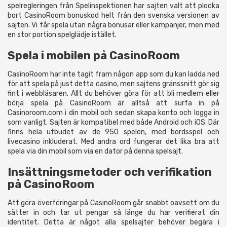
spelregleringen från Spelinspektionen har sajten valt att plocka
bort CasinoRoom bonuskod helt från den svenska versionen av
sajten. Vi får spela utan några bonusar eller kampanjer, men med
en stor portion spelglädje istället.
Spela i mobilen på CasinoRoom
CasinoRoom har inte tagit fram någon app som du kan ladda ned
för att spela på just detta casino, men sajtens gränssnitt gör sig
fint i webbläsaren. Allt du behöver göra för att bli medlem eller
börja spela på CasinoRoom är alltså att surfa in på
Casinoroom.com i din mobil och sedan skapa konto och logga in
som vanligt. Sajten är kompatibel med både Android och iOS. Där
finns hela utbudet av de 950 spelen, med bordsspel och
livecasino inkluderat. Med andra ord fungerar det lika bra att
spela via din mobil som via en dator på denna spelsajt.
Insättningsmetoder och verifikation
på CasinoRoom
Att göra överföringar på CasinoRoom går snabbt oavsett om du
sätter in och tar ut pengar så länge du har verifierat din
identitet. Detta är något alla spelsajter behöver begära i