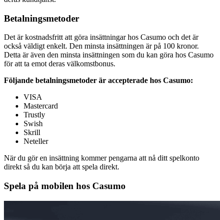
Betalningsmetoder
Det är kostnadsfritt att göra insättningar hos Casumo och det är
också väldigt enkelt. Den minsta insättningen är på 100 kronor.
Detta är även den minsta insättningen som du kan göra hos Casumo
för att ta emot deras välkomstbonus.
Följande betalningsmetoder är accepterade hos Casumo:
VISA
Mastercard
Trustly
Swish
Skrill
Neteller
När du gör en insättning kommer pengarna att nå ditt spelkonto
direkt så du kan börja att spela direkt.
Spela på mobilen hos Casumo