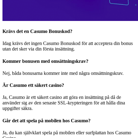
Krävs det en
Casumo Bonuskod
?
Idag krävs det ingen
Casumo Bonuskod
för att acceptera din bonus
utan det sker via din första insättning.
Kommer bonusen med omsättningskrav?
Nej, båda bonusarna kommer inte med några omsättningskrav.
Är Casumo ett säkert casino?
Ja, Casumo är ett säkert casino att göra en insättning på då de
använder sig av den senaste SSL-krypteringen för att hålla dina
uppgifter säkra.
Går det att spela på mobilen hos Casumo?
Ja, du kan självklart spela på mobilen eller surfplattan hos Casumo