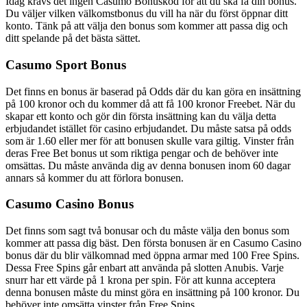
Idag krävs det ingen
Casumo Bonuskod
för att du ska få din bonus.
Du väljer vilken välkomstbonus du vill ha när du först öppnar ditt
konto. Tänk på att välja den bonus som kommer att passa dig och
ditt spelande på det bästa sättet.
Casumo Sport Bonus
Det finns en bonus är baserad på Odds där du kan göra en insättning
på 100 kronor och du kommer då att få 100 kronor Freebet. När du
skapar ett konto och gör din första insättning kan du välja detta
erbjudandet istället för casino erbjudandet. Du måste satsa på odds
som är 1.60 eller mer för att bonusen skulle vara giltig. Vinster från
deras Free Bet bonus ut som riktiga pengar och de behöver inte
omsättas. Du måste använda dig av denna bonusen inom 60 dagar
annars så kommer du att förlora bonusen.
Casumo Casino Bonus
Det finns som sagt två bonusar och du måste välja den bonus som
kommer att passa dig bäst. Den första bonusen är en Casumo Casino
bonus där du blir välkomnad med öppna armar med 100 Free Spins.
Dessa Free Spins går enbart att använda på slotten Anubis. Varje
snurr har ett värde på 1 krona per spin. För att kunna acceptera
denna bonusen måste du minst göra en insättning på 100 kronor. Du
behöver inte omsätta vinster från Free Spins.