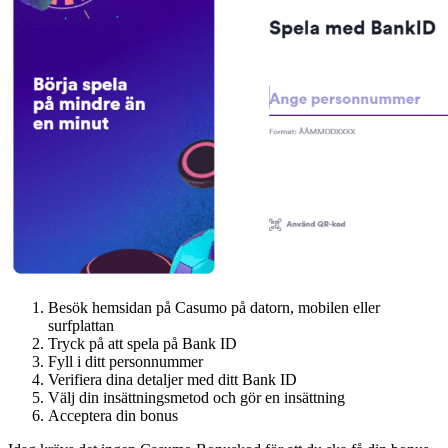
Besök hemsidan på Casumo på datorn, mobilen eller
surfplattan
Tryck på att spela på Bank ID
Fyll i ditt personnummer
Verifiera dina detaljer med ditt Bank ID
Välj din insättningsmetod och gör en insättning
Acceptera din bonus