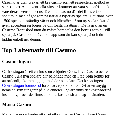
Casumo är utan tvekan ett bra casino som ett respekterat spelbolag
står bakom. Alla eventuella vinster kommer att vara skattefria, tack
vare deras svenska licens. Det är ett casino där det finns ett stort
spelutbud med något som passar alla typer av spelare. Det finns över
1500 spel som ständigt växer och blir större. Som ny spelare kan du
även acceptera en bonus på din första insättning. Detta är utan en
Casumo Bonuskod
utan du måste bara välja den bonus som du vill
spela på. Casumo har även en app som du kan spela på och du
laddar enkelt ner denna.
Top 3 alternativ till Casumo
Casinostugan
Casinostugan är ett casino som erbjuder Odds, Live Casino och ett
Casino. Alla nya spelare blir belönade med en Free Spin bonus för
att ordentligt komma igång med deras spelare. Det krävs ingen
C
asinostugan bonuskod
för att acceptera denna. Det är en snygg
hemsida som fungerar på alla enheter. Tyvärr finns det kostnader på
insättningar och det finns enbart 2 kostnadsfria uttag i månaden.
Maria Casino
Maria Casino erbjuder ett stort utbud mellan Casino, Live Casino,