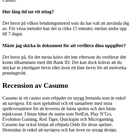
Casino.
Hur lång tid tar ett uttag?
Det beror på vilken betalningsmetod som du har valt att använda dig
av. För vissa metoder kan det ta cirka 15 minuter, medan andra upp
till 7 dagar.
Måste jag skicka in dokument för att verifiera dina uppgifter?
Det beror på, för det mesta krävs det inte eftersom du verifierar ditt
konto tillsammans med ditt Bank ID. Det kan dock krävas att du
skickar in ytterligare bevis eller även ett löne bevis för att motverka
penningtvätt.
Recension av Casumo
Casumo är ett casino som erbjuder en snygg hemsida som är enkel
att navigera. Ett stort spelutbud och ett samarbete med stora
spelleverantörer för att leverera de bästa spelen och den bästa
mjukvaran. I listan hittar du namn som NetEnt, Play N’Go,
Evolution Gaming, Red Tiger, Quickspin och Microgaming.
Casumo har också börjat att erbjuda Odds för deras spelare.
Hemsidan är enkel att navigera och har även en snygg design.