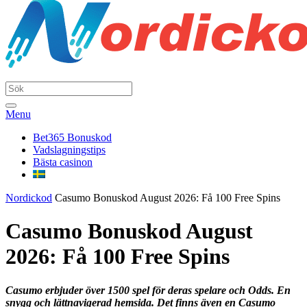
Menu
Bet365 Bonuskod
Vadslagningstips
Bästa casinon
Nordickod
Casumo Bonuskod August 2026: Få 100 Free Spins
Casumo Bonuskod August
2026: Få 100 Free Spins
Casumo erbjuder över 1500 spel för deras spelare och Odds. En
snygg och lättnavigerad hemsida. Det finns även en Casumo