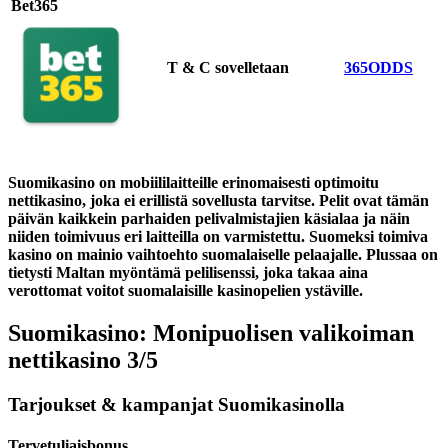
Bet365
T & C sovelletaan
365ODDS
Suomikasino on mobiililaitteille erinomaisesti optimoitu
nettikasino, joka ei erillistä sovellusta tarvitse. Pelit ovat tämän
päivän kaikkein parhaiden pelivalmistajien käsialaa ja näin
niiden toimivuus eri laitteilla on varmistettu. Suomeksi toimiva
kasino on mainio vaihtoehto suomalaiselle pelaajalle. Plussaa on
tietysti Maltan myöntämä pelilisenssi, joka takaa aina
verottomat voitot suomalaisille kasinopelien ystäville.
Suomikasino: Monipuolisen valikoiman
nettikasino
3/5
Tarjoukset & kampanjat Suomikasinolla
Tervetuliaisbonus