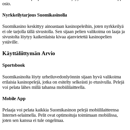
osio.
Nyrkkeilytarjous Suomikasinolla
Suomikasino keskittyy ainoastaan kasinopeleihin, joten nyrkkeilyä
ei ole tarjolla tällä sivustolla. Sen sijaan pelien valikoima on laaja ja
sivustolta löytyy kaikenlaista kivaa ajanvietettä kasinopelien
ystäville.
Käyttäliittymän Arvio
Sportsbook
Suomikasinolta löyty urheiluvedonlyönnin sijaan hyvä valikoima
erilaisia kasinopelejä, jotka on esitelty selkeästi jo etusivulla. Pelejä
voi pelata lähes millä tahansa mobiililaitteella.
Mobile App
Pelaaja voi pelata kaikkia Suomikasinon pelejä mobiililaitteensa
Internet-selaimella. Pelit ovat optimoituja toimimaan mobiilissa,
joten sen kanssa ei tule ongelmaa.