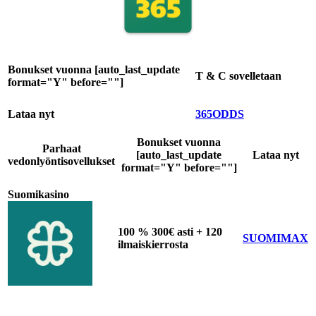
Bonukset vuonna [auto_last_update
T & C sovelletaan
format="Y" before=""]
Lataa nyt
365ODDS
Bonukset vuonna
Parhaat
[auto_last_update
Lataa nyt
vedonlyöntisovellukset
format="Y" before=""]
Suomikasino
100 % 300€ asti + 120
SUOMIMAX
ilmaiskierrosta