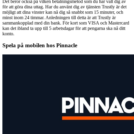
Det beror också på vilken betalningsmetod som du har valt dig av
för att göra dina uttag. Har du använt dig av tjänsten Trustly är det
möjligt att dina vinster kan nå dig så snabbt som 15 minuter, och
minst inom 24 timmar. Anledningen till detta är att Trustly är
sammankopplad med din bank. För kort som VISA och Mastercard
kan det ibland ta upp till 5 arbetsdagar för att pengarna ska nå ditt
konto.
Spela på mobilen hos Pinnacle