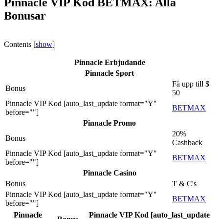
Pinnacle VIP Kod BETMAX: Alla
Bonusar
Contents
[
show
]
Pinnacle Erbjudande
Pinnacle Sport
Få upp till $
Bonus
50
Pinnacle VIP Kod [auto_last_update format="Y"
BETMAX
before=""]
Pinnacle Promo
20%
Bonus
Cashback
Pinnacle VIP Kod [auto_last_update format="Y"
BETMAX
before=""]
Pinnacle Casino
Bonus
T & C's
Pinnacle VIP Kod [auto_last_update format="Y"
BETMAX
before=""]
Pinnacle
Pinnacle VIP Kod [auto_last_update