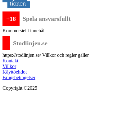
+18
Spela ansvarsfullt
Kommersiellt innehåll
Stodlinjen.se
https://stodlinjen.se/ Villkor och regler gäller
Kontakt
Villkor
Käyttöehdot
Brugsbetingelser
Copyright ©2025