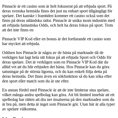
Pinnacle är ett casino som är helt fokuserat på att erbjuda sport. På
deras svenska hemsida finns det just nu enbart sport tillgängligt för
spelare. Det kanske i framtiden kommer ett casino också som det
finns på deras utländska sidor. Pinnacle är unika inom industrin med
att erbjuda fantastiska Odds, och helt ha deras fokus på sport. Trots
att det inte finns en
Pinnacle VIP Kod eller en bonus är det fortfarande ett casino som
har mycket att erbjuda.
Oddsen hos Pinnacle är några av de bästa på marknade då de
verkligen har lagt hela sitt fokus på att erbjuda Sport och Odds för
deras spelare. Det är verkligen som en Pinnacle VIP Kod där du
alltid vet att du blir erbjuden det bästa. Hos Pinnacle kan du göra
satsningar på de största ligorna, och du kan enkelt följa detta på
deras hemsida. Det finns även en sökfunktion så du kan söka efter
den sport eller match som du är ute efter.
En annan fördel med Pinnacle är att de inte limiterar sina spelare,
vilket många andra spelbolag kan göra. Att bli limited innebär att ett
spelbolag har rätten att dra ner insatserna på den marknaden som du
är bra på, men detta är inget som Pinnacle gör. Utan här är alla typer
av spelare välkomna.