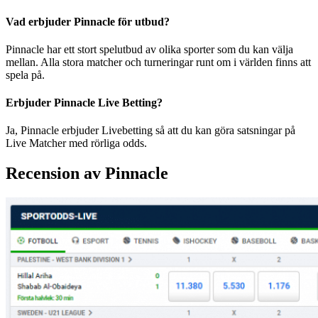
Vad erbjuder Pinnacle för utbud?
Pinnacle har ett stort spelutbud av olika sporter som du kan välja
mellan. Alla stora matcher och turneringar runt om i världen finns att
spela på.
Erbjuder Pinnacle Live Betting?
Ja, Pinnacle erbjuder Livebetting så att du kan göra satsningar på
Live Matcher med rörliga odds.
Recension av Pinnacle