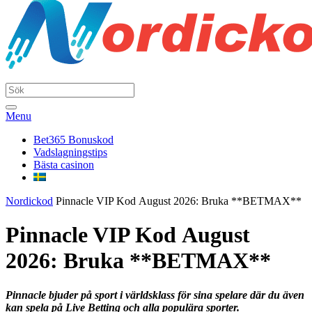
Menu
Bet365 Bonuskod
Vadslagningstips
Bästa casinon
Nordickod
Pinnacle VIP Kod August 2026: Bruka **BETMAX**
Pinnacle VIP Kod August
2026: Bruka **BETMAX**
Pinnacle bjuder på sport i världsklass för sina spelare där du även
kan spela på Live Betting och alla populära sporter.