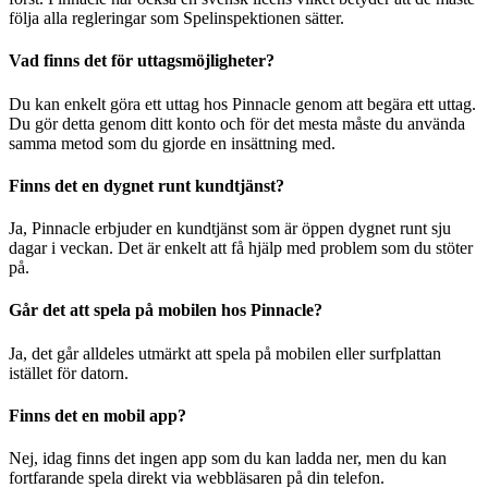
följa alla regleringar som Spelinspektionen sätter.
Vad finns det för uttagsmöjligheter?
Du kan enkelt göra ett uttag hos Pinnacle genom att begära ett uttag.
Du gör detta genom ditt konto och för det mesta måste du använda
samma metod som du gjorde en insättning med.
Finns det en dygnet runt kundtjänst?
Ja, Pinnacle erbjuder en kundtjänst som är öppen dygnet runt sju
dagar i veckan. Det är enkelt att få hjälp med problem som du stöter
på.
Går det att spela på mobilen hos Pinnacle?
Ja, det går alldeles utmärkt att spela på mobilen eller surfplattan
istället för datorn.
Finns det en mobil app?
Nej, idag finns det ingen app som du kan ladda ner, men du kan
fortfarande spela direkt via webbläsaren på din telefon.